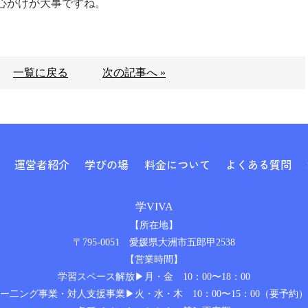
心がけが大事ですね。
一覧に戻る
次の記事へ »
運営者紹介
学びの場
料金について
よくある質問
学VIVA
【所在地】
〒795-0051 愛媛県大洲市五郎甲2538
【営業時間】
学習スペース解放▶月・金 10：00〜18：00
リー二ング事業・対人支援事業▶火・水・木 10：00〜15：0